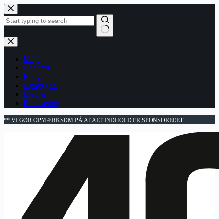
Fortsæt
til
indhold
Ingen
resultater
Miljø
Generelt
Bolig
Nybyggeri
Møbler
Renovering
** VI GØR OPMÆRKSOM PÅ AT ALT INDHOLD ER SPONSORERET