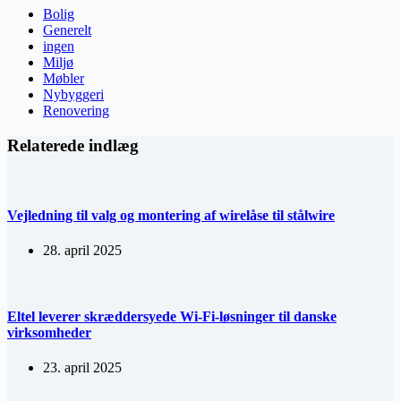
Bolig
Generelt
ingen
Miljø
Møbler
Nybyggeri
Renovering
Relaterede indlæg
Vejledning til valg og montering af wirelåse til stålwire
28. april 2025
Eltel leverer skræddersyede Wi-Fi-løsninger til danske
virksomheder
23. april 2025