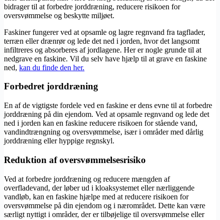
bidrager til at forbedre jorddræning, reducere risikoen for
oversvømmelse og beskytte miljøet.
Faskiner fungerer ved at opsamle og lagre regnvand fra tagflader,
terræn eller drænrør og lede det ned i jorden, hvor det langsomt
infiltreres og absorberes af jordlagene. Her er nogle grunde til at
nedgrave en faskine. Vil du selv have hjælp til at grave en faskine
ned,
kan du finde den her.
Forbedret jorddræning
En af de vigtigste fordele ved en faskine er dens evne til at forbedre
jorddræning på din ejendom. Ved at opsamle regnvand og lede det
ned i jorden kan en faskine reducere risikoen for stående vand,
vandindtrængning og oversvømmelse, især i områder med dårlig
jorddræning eller hyppige regnskyl.
Reduktion af oversvømmelsesrisiko
Ved at forbedre jorddræning og reducere mængden af ​​
overfladevand, der løber ud i kloaksystemet eller nærliggende
vandløb, kan en faskine hjælpe med at reducere risikoen for
oversvømmelse på din ejendom og i nærområdet. Dette kan være
særligt nyttigt i områder, der er tilbøjelige til oversvømmelse eller