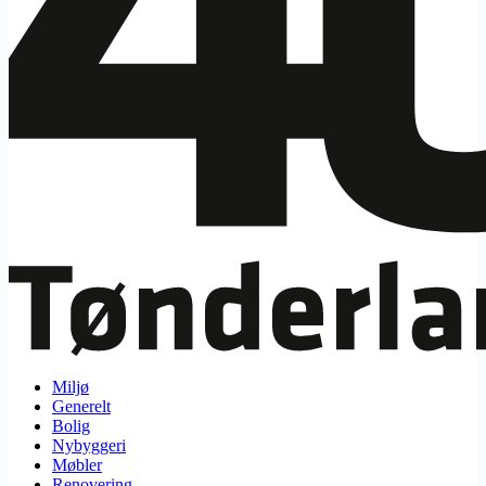
Miljø
Generelt
Bolig
Nybyggeri
Møbler
Renovering