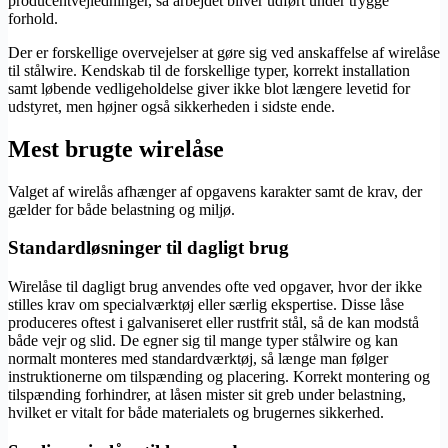
producentvejledninger, så arbejdet bliver udført under trygge
forhold.
Der er forskellige overvejelser at gøre sig ved anskaffelse af wirelåse
til stålwire. Kendskab til de forskellige typer, korrekt installation
samt løbende vedligeholdelse giver ikke blot længere levetid for
udstyret, men højner også sikkerheden i sidste ende.
Mest brugte wirelåse
Valget af wirelås afhænger af opgavens karakter samt de krav, der
gælder for både belastning og miljø.
Standardløsninger til dagligt brug
Wirelåse til dagligt brug anvendes ofte ved opgaver, hvor der ikke
stilles krav om specialværktøj eller særlig ekspertise. Disse låse
produceres oftest i galvaniseret eller rustfrit stål, så de kan modstå
både vejr og slid. De egner sig til mange typer stålwire og kan
normalt monteres med standardværktøj, så længe man følger
instruktionerne om tilspænding og placering. Korrekt montering og
tilspænding forhindrer, at låsen mister sit greb under belastning,
hvilket er vitalt for både materialets og brugernes sikkerhed.