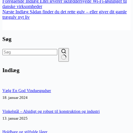
Foregående
Indlæg
Eltel leverer skræddersyede Wi-Fi-løsninger til
danske virksomheder
Næste
Indlæg
Sådan finder du det rette gulv – eller giver dit gamle
trægulv nyt liv
Søg
Ingen
resultater
Indlæg
Vælg En God Vinduespudser
18. januar 2024
Vinkelstål – Alsidigt og robust til konstruktion og industri
13. januar 2025
Holdbare og stilfulde låger