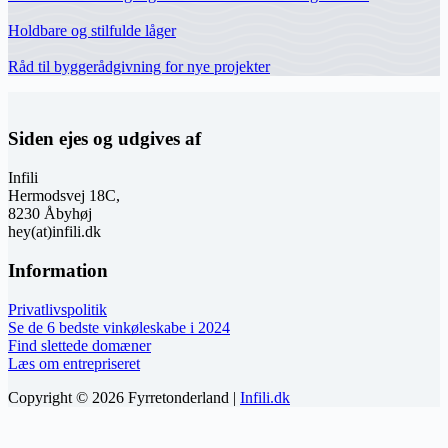
Holdbare og stilfulde låger
Råd til byggerådgivning for nye projekter
Siden ejes og udgives af
Infili
Hermodsvej 18C,
8230 Åbyhøj
hey(at)infili.dk
Information
Privatlivspolitik
Se de 6 bedste vinkøleskabe i 2024
Find slettede domæner
Læs om entrepriseret
Copyright © 2026 Fyrretonderland |
Infili.dk