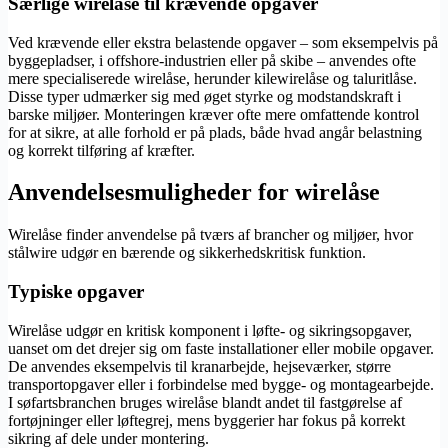
Særlige wirelåse til krævende opgaver
Ved krævende eller ekstra belastende opgaver – som eksempelvis på
byggepladser, i offshore-industrien eller på skibe – anvendes ofte
mere specialiserede wirelåse, herunder kilewirelåse og taluritlåse.
Disse typer udmærker sig med øget styrke og modstandskraft i
barske miljøer. Monteringen kræver ofte mere omfattende kontrol
for at sikre, at alle forhold er på plads, både hvad angår belastning
og korrekt tilføring af kræfter.
Anvendelsesmuligheder for wirelåse
Wirelåse finder anvendelse på tværs af brancher og miljøer, hvor
stålwire udgør en bærende og sikkerhedskritisk funktion.
Typiske opgaver
Wirelåse udgør en kritisk komponent i løfte- og sikringsopgaver,
uanset om det drejer sig om faste installationer eller mobile opgaver.
De anvendes eksempelvis til kranarbejde, hejseværker, større
transportopgaver eller i forbindelse med bygge- og montagearbejde.
I søfartsbranchen bruges wirelåse blandt andet til fastgørelse af
fortøjninger eller løftegrej, mens byggerier har fokus på korrekt
sikring af dele under montering.