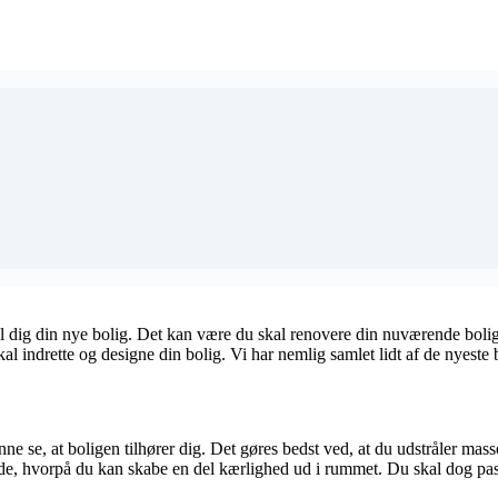
n til dig din nye bolig. Det kan være du skal renovere din nuværende bo
kal indrette og designe din bolig. Vi har nemlig samlet lidt af de nyest
e se, at boligen tilhører dig. Det gøres bedst ved, at du udstråler mas
åde, hvorpå du kan skabe en del kærlighed ud i rummet. Du skal dog pass