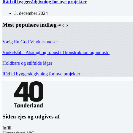
Råd til byggerådgivning for nye projekter
3. december 2024
Mest populære indlæg
Vælg En God Vinduespudser
Vinkelstål – Alsidigt og robust til konstruktion og industri
Holdbare og stilfulde låger
Råd til byggerådgivning for nye projekter
Siden ejes og udgives af
Infili