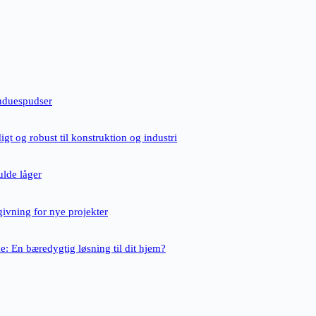
nduespudser
igt og robust til konstruktion og industri
ulde låger
givning for nye projekter
e: En bæredygtig løsning til dit hjem?