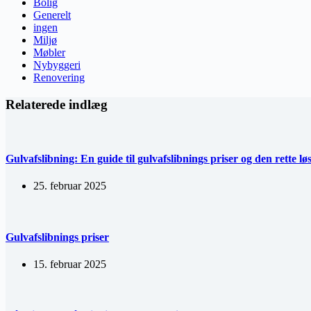
Bolig
Generelt
ingen
Miljø
Møbler
Nybyggeri
Renovering
Relaterede indlæg
Gulvafslibning: En guide til gulvafslibnings priser og den rette løs
25. februar 2025
Gulvafslibnings priser
15. februar 2025