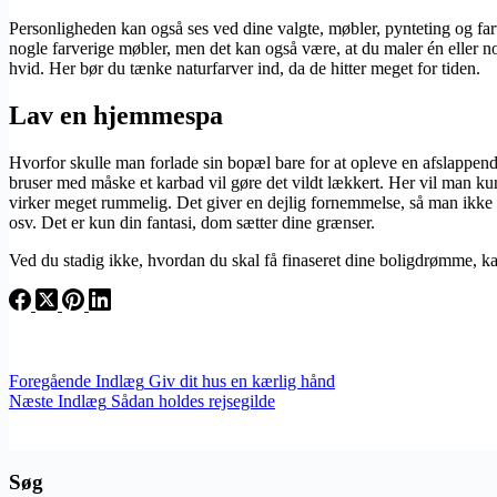
Personligheden kan også ses ved dine valgte, møbler, pynteting og farv
nogle farverige møbler, men det kan også være, at du maler én eller no
hvid. Her bør du tænke naturfarver ind, da de hitter meget for tiden.
Lav en hjemmespa
Hvorfor skulle man forlade sin bopæl bare for at opleve en afslappen
bruser med måske et karbad vil gøre det vildt lækkert. Her vil man kun
virker meget rummelig. Det giver en dejlig fornemmelse, så man ikke f
osv. Det er kun din fantasi, dom sætter dine grænser.
Ved du stadig ikke, hvordan du skal få finaseret dine boligdrømme, 
Foregående
Indlæg
Giv dit hus en kærlig hånd
Næste
Indlæg
Sådan holdes rejsegilde
Søg