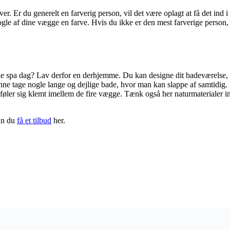
er. Er du generelt en farverig person, vil det være oplagt at få det ind
gle af dine vægge en farve. Hvis du ikke er den mest farverige person, f
de spa dag? Lav derfor en derhjemme. Du kan designe dit badeværelse, 
ne tage nogle lange og dejlige bade, hvor man kan slappe af samtidig. Hv
øler sig klemt imellem de fire vægge. Tænk også her naturmaterialer ind
kan du
få et tilbud
her.