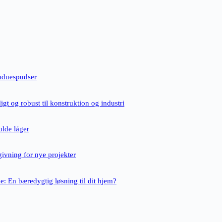
nduespudser
igt og robust til konstruktion og industri
ulde låger
givning for nye projekter
e: En bæredygtig løsning til dit hjem?