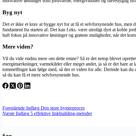
innovative løsninger som jordvarme, energivinduer og bæredygtig isole
Byg nyt
Det er ikke et krav at bygge nyt for at få et selvforsynende hus, men d
fundament fra starten af. Det kan f.eks. være utroligt dyrt at koble 
haft fokus på innovative løsninger og grønne muligheder, når det kommer
Mere viden?
Vil du vide endnu mere om dette emne? Så er det netop blevet oprettet
energimærkninger, varmekilder eller meget andet, ja så er det bare at 
tommelfingre kan følge med, så der er viden for alle. Derinde kan du o
så du kan få et mere selvforsynende hus.
Foregående
Indlæg
Den store byggeproces
Næste
Indlæg
5 effektive linkbuilding-metoder
Søg