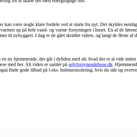
ring for at skabe det mest energirigtige hus.
er kan være nogle klare fordele ved at starte fra nyt. Det skyldes nemlig
jordvarmen op på hele vand- og varme forsyningen i huset. En af de føre
 til nybyggeri. I dag er de gået skridtet videre, og langt de fleste af 
 en ny hjemmeside, der går i dybden med alt, hvad der er at vide inden f
læse med her. Alt viden er samlet på
selvforsynendehuse.dk
. Hjemmeside
gså finde gode tilbud på f.eks. hulmursisolering, hvis du står og overve