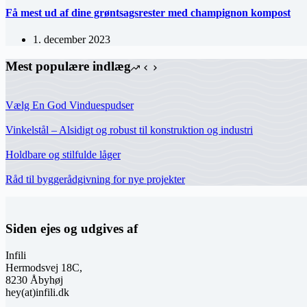
Få mest ud af dine grøntsagsrester med champignon kompost
1. december 2023
Mest populære indlæg
Vælg En God Vinduespudser
Vinkelstål – Alsidigt og robust til konstruktion og industri
Holdbare og stilfulde låger
Råd til byggerådgivning for nye projekter
Siden ejes og udgives af
Infili
Hermodsvej 18C,
8230 Åbyhøj
hey(at)infili.dk