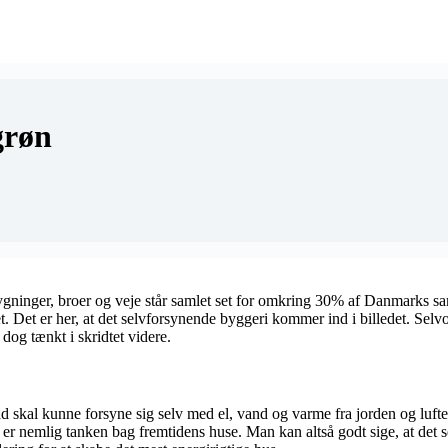
grøn
ygninger, broer og veje står samlet set for omkring 30% af Danmarks 
t. Det er her, at det selvforsynende byggeri kommer ind i billedet. Selvo
dog tænkt i skridtet videre.
d skal kunne forsyne sig selv med el, vand og varme fra jorden og luft
 nemlig tanken bag fremtidens huse. Man kan altså godt sige, at det sel