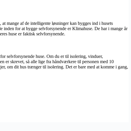
, at mange af de intelligente løsninger kan bygges ind i husets
nde inden for at bygge selvforsynende er Klimahuse. De har i mange år
deres huse er faktisk selvforsynende.
or selvforsynende huse. Om du er til isolering, vinduer,
n er skrevet, så alle lige fra håndværkere til personen med 10
jer, om dit hus trænger til isolering. Det er bare med at komme i gang,