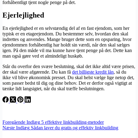
forhåbentligt tjent nogle penge på det.
Ejerlejlighed
En ejerlejlighed er en selvstændig del af en fast ejendom, som her
typisk er en etageejendom. Du bestemmer selv, hvordan den skal
indrettes og anvendes. Mange bruger dette som en opsparing, hvor
ejendommen forhåbentlig har holdt sin værdi, når den skal sælges
igen. På den måde vil ma kunne have tjent penge på det. Dette kan
man også gøre ved et almindeligt huskøb.
Står du overfor den svære beslutning, skal det ikke altid være prisen,
der skal være afgørende. Du kan få
det billigste kredit lån
, så du
ikke vil blive økonomisk presset. Du skal helst vælge lige netop det,
som passer bedst til dig og dine behov. Det er derfor også vigtigt at
tænke lidt langsigtet, når du skal træffe beslutningen.
Foregående
Indlæg
5 effektive linkbuilding-metoder
Næste
Indlæg
Sådan laver du gratis og effektiv linkbuilding