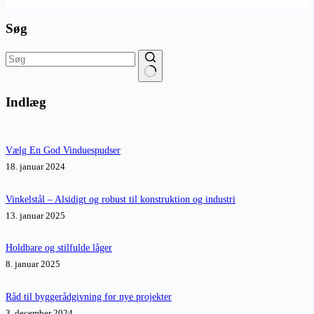
Søg
Ingen
resultater
Indlæg
Vælg En God Vinduespudser
18. januar 2024
Vinkelstål – Alsidigt og robust til konstruktion og industri
13. januar 2025
Holdbare og stilfulde låger
8. januar 2025
Råd til byggerådgivning for nye projekter
3. december 2024