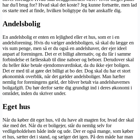
har du/I brug for? Hvad skal det koste? Jeg kunne fortsætte, men lad
os starte med at finde, hvilken boligtype du bør anskaffe dig.
Andelsbolig
En andelsbolig er enten en lejlighed eller et hus, som er i en
andelsforening. Hvis du vælger andelsboligen, så skal du lægge en
vis sum penge, men så er du også en andelshaver, der ejer ideel
anpart af foreningen. Det er et billigt alternativ, og du får i samme
forbindelse et fællesskab til dine naboer og beboer. Derudover skal
du heller ikke betale ejendomsværdiskat, da du ikke ejer boligen.
Det er med til at gøre det billigt at bo der. Dog skal du har et stort
økonomisk overblik, når det gælder andelsboliger. Man hæfter
nemlig for foreningens gæld, der bliver betalt via andelshavernes
boligafgift. Du bør derfor sætte dig grundigt ind i deres økonomi i
området, inden du skriver under.
Eget hus
Når du køber dit eget hus, vil du have alt magten for, hvad der skal
ske med det. Når du er boligejer, står du nemlig selv for
vedligeholdelsen både inde og ude. Der er også mange, som køber
et hus, sætter det i stand, og sælger det igen. På den måde har man