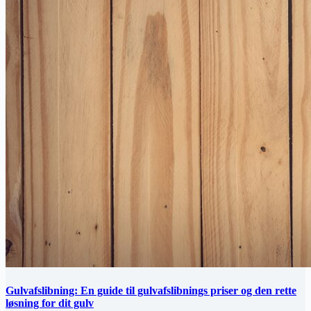
Gulvafslibning: En guide til gulvafslibnings priser og den rette
løsning for dit gulv